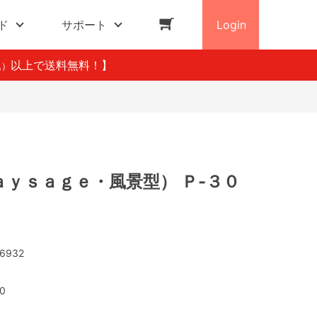
ド
サポート
Login
以上で送料無料！】
込）
ａｙｓａｇｅ・風景型） Ｐ-３０
6932
0