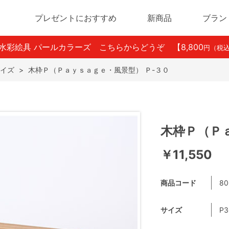
プレゼントにおすすめ
新商品
ブラン
ン水彩絵具 パールカラーズ こちらからどうぞ
【8,800
円（税
イズ
>
木枠Ｐ（Ｐａｙｓａｇｅ・風景型） Ｐ-３０
木枠Ｐ（Ｐ
￥11,550
商品コード
80
サイズ
P3