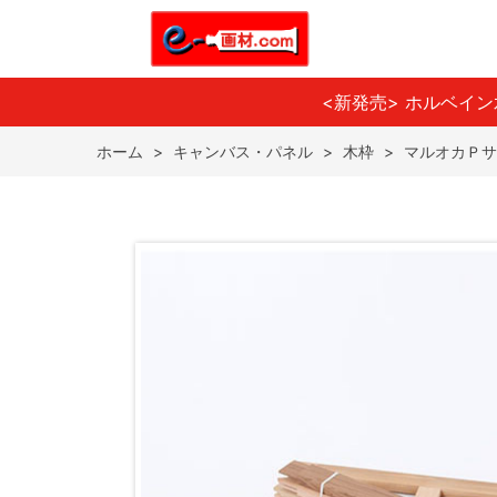
<新発売> ホルベイ
ホーム
>
キャンバス・パネル
>
木枠
>
マルオカＰサ