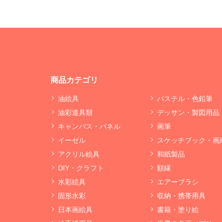
商品カテゴリ
油絵具
パステル・色鉛筆
油彩道具類
デッサン・製図用品
キャンバス・パネル
画筆
イーゼル
スケッチブック・画
アクリル絵具
和紙製品
DIY・クラフト
額縁
水彩絵具
エアーブラシ
固形水彩
収納・携帯用具
日本画絵具
書籍・塗り絵