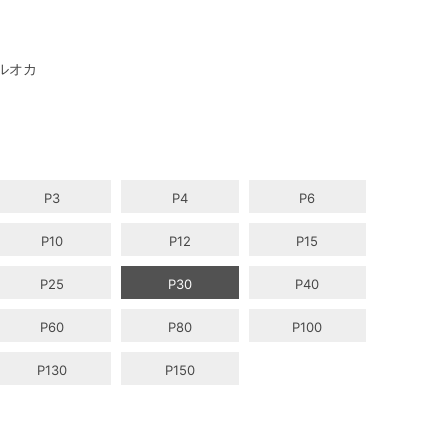
ルオカ
P3
P4
P6
P10
P12
P15
P25
P30
P40
P60
P80
P100
P130
P150