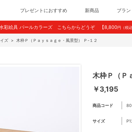
プレゼントにおすすめ
新商品
ブラン
ン水彩絵具 パールカラーズ こちらからどうぞ
【8,800
円（税
イズ
>
木枠Ｐ（Ｐａｙｓａｇｅ・風景型） Ｐ-１２
木枠Ｐ（Ｐ
￥3,195
商品コード
80
サイズ
P1