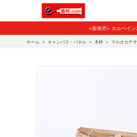
<新発売> ホルベイ
ホーム
>
キャンバス・パネル
>
木枠
>
マルオカＰサ