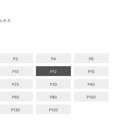
ルオカ
P3
P4
P6
P10
P12
P15
P25
P30
P40
P60
P80
P100
P130
P150