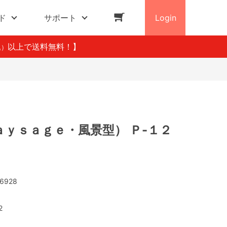
ド
サポート
Login
以上で送料無料！】
込）
ａｙｓａｇｅ・風景型） Ｐ-１２
6928
2