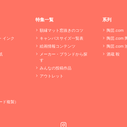
特集一覧
系列
額縁マット窓抜きのコツ
陶芸.com
・インク
キャンバスサイズ一覧表
陶芸.com
絵画情報コンテンツ
陶芸.com
紙
メーカー・ブランドから探
酒蔵 鞍
す
みんなの投稿作品
アウトレット
ード複製）
Instagram