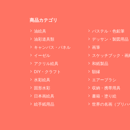
商品カテゴリ
油絵具
パステル・色鉛筆
油彩道具類
デッサン・製図用品
キャンバス・パネル
画筆
イーゼル
スケッチブック・画
アクリル絵具
和紙製品
DIY・クラフト
額縁
水彩絵具
エアーブラシ
固形水彩
収納・携帯用具
日本画絵具
書籍・塗り絵
絵手紙用品
世界の名画（プリハ