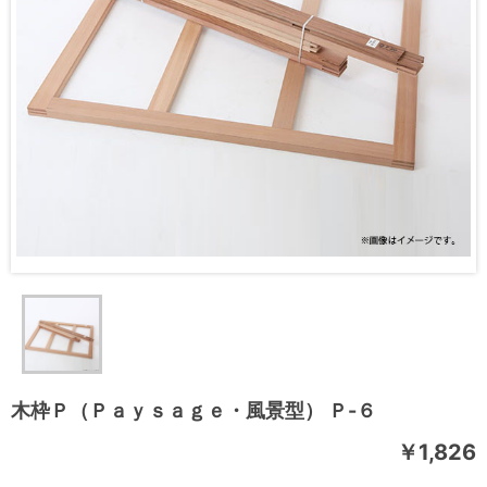
木枠Ｐ（Ｐａｙｓａｇｅ・風景型） Ｐ-６
￥1,826