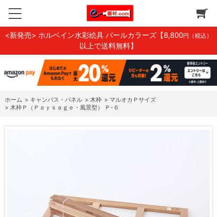
<新発売> ホルベイン水彩絵具 パールカラーズ
【8,800
円（税込）
以上で送料無料】
ホーム
>
キャンバス・パネル
>
木枠
>
マルオカＰサイズ
>
木枠Ｐ（Ｐａｙｓａｇｅ・風景型） Ｐ-６