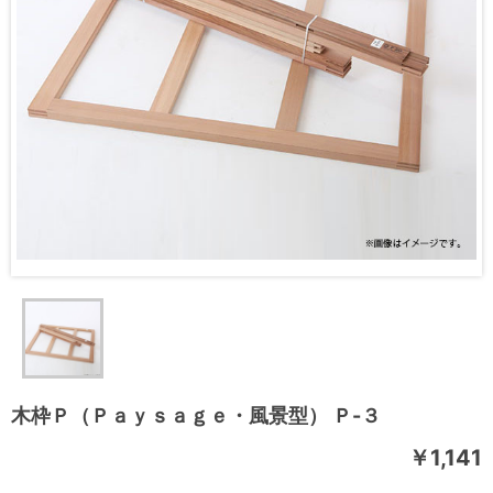
木枠Ｐ（Ｐａｙｓａｇｅ・風景型） Ｐ-３
￥1,141