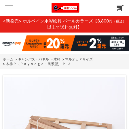
<新発売> ホルベイン水彩絵具 パールカラーズ
【8,800
円（税込）
以上で送料無料】
ホーム
>
キャンバス・パネル
>
木枠
>
マルオカＰサイズ
>
木枠Ｐ（Ｐａｙｓａｇｅ・風景型） Ｐ-３