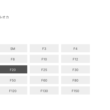
ルオカ
SM
F3
F4
F8
F10
F12
F20
F25
F30
F50
F60
F80
F120
F130
F150