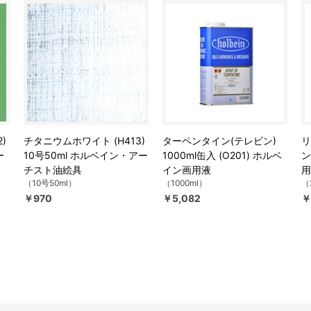
)
チタニウムホワイト (H413)
ターペンタイン(テレビン)
リ
ー
10号50ml ホルベイン・アー
1000ml缶入 (O201) ホルベ
ン
チスト油絵具
イン画用液
用
（10号50ml）
（1000ml）
（
￥970
￥5,082
￥