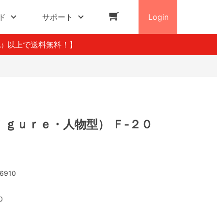
ド
サポート
Login
以上で送料無料！】
込）
ｉｇｕｒｅ・人物型） Ｆ-２０
6910
0