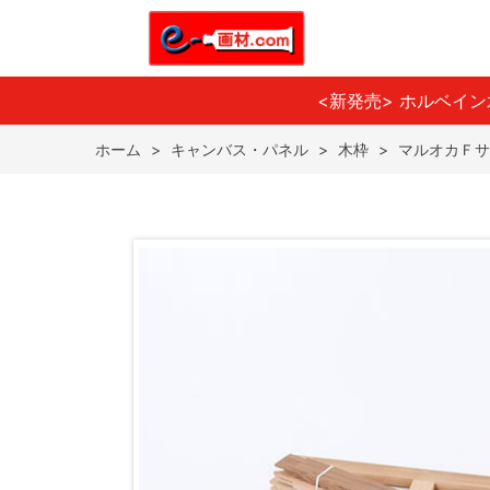
<新発売> ホルベイ
ホーム
>
キャンバス・パネル
>
木枠
>
マルオカＦサ