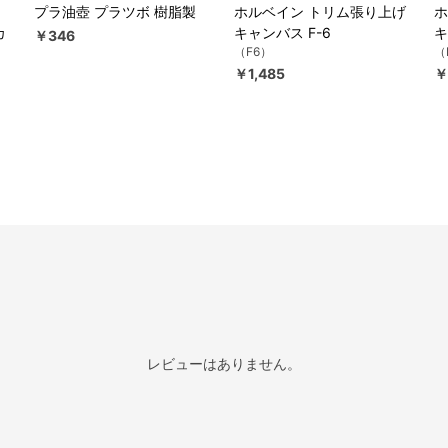
プラ油壺 プラツボ 樹脂製
ホルベイン トリム張り上げ
ホ
カ
キャンバス F-6
キ
￥346
（F6）
（
￥1,485
￥
レビューはありません。