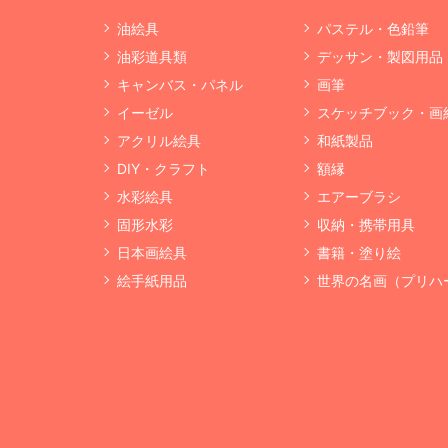
油絵具
パステル・色鉛筆
油彩道具類
デッサン・製図用品
キャンバス・パネル
画筆
イーゼル
スケッチブック・画
アクリル絵具
和紙製品
DIY・クラフト
額縁
水彩絵具
エアーブラシ
固形水彩
収納・携帯用具
日本画絵具
書籍・塗り絵
絵手紙用品
世界の名画（プリハ