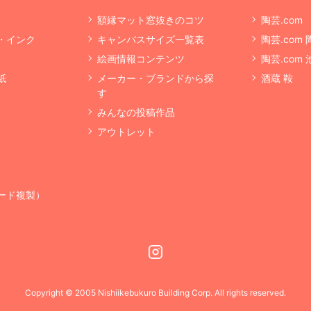
額縁マット窓抜きのコツ
陶芸.com
・インク
キャンバスサイズ一覧表
陶芸.com
絵画情報コンテンツ
陶芸.com
紙
メーカー・ブランドから探
酒蔵 鞍
す
みんなの投稿作品
アウトレット
ード複製）
Instagram
Copyright © 2005 Nishiikebukuro Building Corp. All rights reserved.