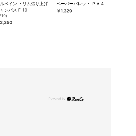
ルベイン トリム張り上げ
ペーパーパレット ＰＡ４
ャンバス F-10
￥1,329
F10）
2,350