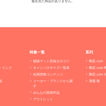
最近見た商品がありません。
特集一覧
系列
額縁マット窓抜きのコツ
陶芸.com
・インク
キャンバスサイズ一覧表
陶芸.com
絵画情報コンテンツ
陶芸.com
紙
メーカー・ブランドから探
酒蔵 鞍
す
みんなの投稿作品
アウトレット