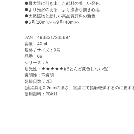
●最大限に引き出した顔料の美しい発色
●より光沢のある、より濃密な描き心地
●天然鉱物と新しい高品質顔料の新色
●6号(20ml)から9号(40ml)へ
JAN：4933317265694
容量：40ml
規格 / サイズ：9号
品番：69
シリーズ：A
耐光性：★★★★★(ほとんど変色しない色)
透明性：不透明
乾燥日数：2日
(油絵具を0.2mmの厚さ、室温にて指触乾燥するのに要す
使用顔料：PBk11