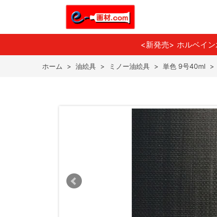
<新発売> ホルベイ
ホーム
>
油絵具
>
ミノー油絵具
>
単色 9号40ml
>