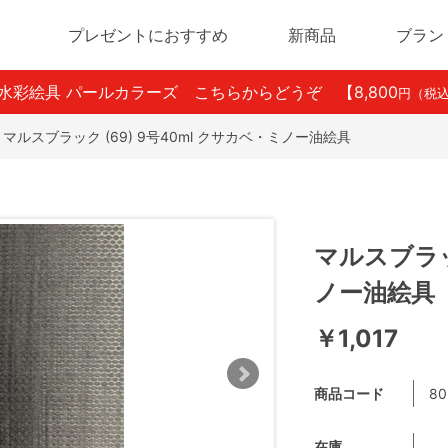
プレゼントにおすすめ
新商品
ブラン
ン水彩絵具 パールカラーズ こちらからどうぞ
【8,800
円（税
マルスブラック (69) 9号40ml クサカベ・ミノー油絵具
マルスブラック
ノー油絵具
￥1,017
商品コード
80
在庫