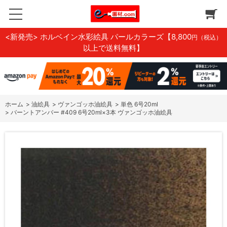
<新発売> ホルベイン水彩絵具 パールカラーズ
【8,800
円（税込）
以上で送料無料】
ホーム
>
油絵具
>
ヴァンゴッホ油絵具
>
単色 6号20ml
>
バーントアンバー #409 6号20ml×3本 ヴァンゴッホ油絵具