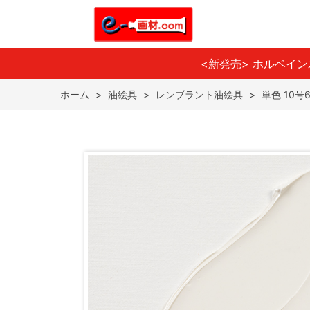
<新発売> ホルベイ
ホーム
>
油絵具
>
レンブラント油絵具
>
単色 10号6