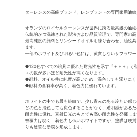
ターレンスの高級ブランド、レンブラントの専門家用油絵
オランダのロイヤルターレンスが世界に誇る最高級の油絵
伝統的かつ洗練された製法および品質管理で、専門家の高
最高純度の顔料とリンシードオイルを練り合わせ、油絵具
ます。
一部のホワイト及び明るい色には、黄変しないサフラワー
●120色すべての絵具に優れた耐光性を示す『＋＋＋』が
＋の数が多いほど耐光性が高くなります。
●顔料、オイル共に純度が高いため、混色しても濁りにく
●顔料の含有率が高く、着色力に優れています。
ホワイトの中でも最も純白で、少し青みのある冷たい感じ
どの色と混色しても変色することがなく、透明感があるた
耐光性に優れ、直射日光のもとでも高い耐光性を発揮しま
被覆力は弱く、着色力も低いホワイトですが、塗膜は硬質
りも硬質な塗膜を形成します。