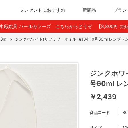
プレゼントにおすすめ
新商品
ブラン
ン水彩絵具 パールカラーズ こちらからどうぞ
【8,800
円（税
0ml
>
ジンクホワイト(サフラワーオイル) #104 10号60ml レンブ
ジンクホワイ
号60ml 
￥2,439
商品コード
80
サイズ
10