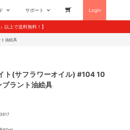
ド
サポート
Login
以上で送料無料！】
込）
ラント油絵具
ト(サフラワーオイル) #104 10
レンブラント油絵具
3917
号60ml