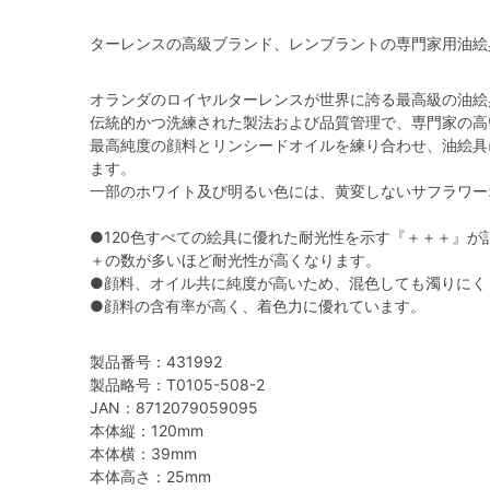
ターレンスの高級ブランド、レンブラントの専門家用油絵
オランダのロイヤルターレンスが世界に誇る最高級の油絵
伝統的かつ洗練された製法および品質管理で、専門家の高
最高純度の顔料とリンシードオイルを練り合わせ、油絵具
ます。
一部のホワイト及び明るい色には、黄変しないサフラワー
●120色すべての絵具に優れた耐光性を示す『＋＋＋』が
＋の数が多いほど耐光性が高くなります。
●顔料、オイル共に純度が高いため、混色しても濁りにく
●顔料の含有率が高く、着色力に優れています。
製品番号：431992
製品略号：T0105-508-2
JAN：8712079059095
本体縦：120mm
本体横：39mm
本体高さ：25mm