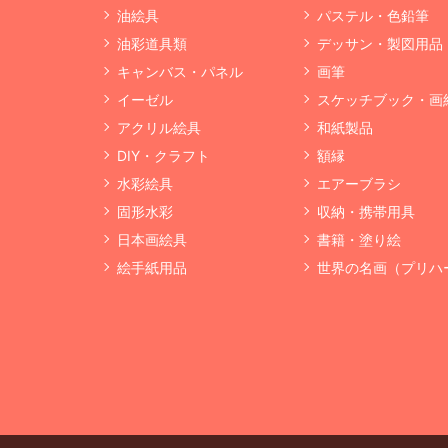
油絵具
パステル・色鉛筆
油彩道具類
デッサン・製図用品
キャンバス・パネル
画筆
イーゼル
スケッチブック・画
アクリル絵具
和紙製品
DIY・クラフト
額縁
水彩絵具
エアーブラシ
固形水彩
収納・携帯用具
日本画絵具
書籍・塗り絵
絵手紙用品
世界の名画（プリハ