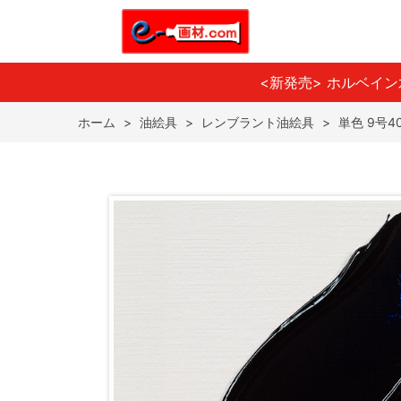
<新発売> ホルベイ
ホーム
>
油絵具
>
レンブラント油絵具
>
単色 9号40