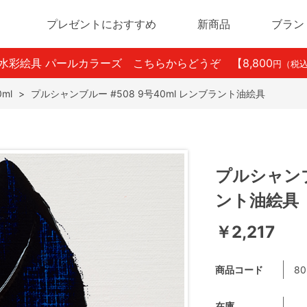
プレゼントにおすすめ
新商品
ブラン
ン水彩絵具 パールカラーズ こちらからどうぞ
【8,800
円（税
ml
>
プルシャンブルー #508 9号40ml レンブラント油絵具
プルシャンブ
ント油絵具
￥2,217
商品コード
80
在庫