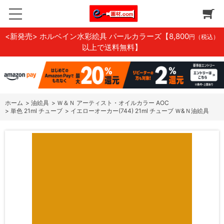
<新発売> ホルベイン水彩絵具 パールカラーズ
【8,800
円（税込）
以上で送料無料】
ホーム
>
油絵具
>
Ｗ＆Ｎ アーティスト・オイルカラー AOC
>
単色 21ml チューブ
>
イエローオーカー(744) 21ml チューブ Ｗ&Ｎ油絵具