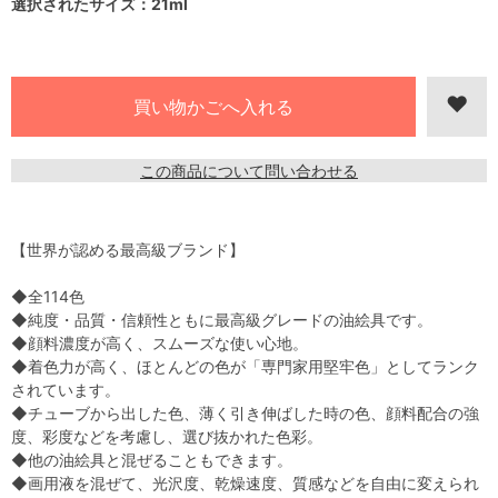
選択されたサイズ：21ml
この商品について問い合わせる
【世界が認める最高級ブランド】
◆全114色
◆純度・品質・信頼性ともに最高級グレードの油絵具です。
◆顔料濃度が高く、スムーズな使い心地。
◆着色力が高く、ほとんどの色が「専門家用堅牢色」としてランク
されています。
◆チューブから出した色、薄く引き伸ばした時の色、顔料配合の強
度、彩度などを考慮し、選び抜かれた色彩。
◆他の油絵具と混ぜることもできます。
◆画用液を混ぜて、光沢度、乾燥速度、質感などを自由に変えられ