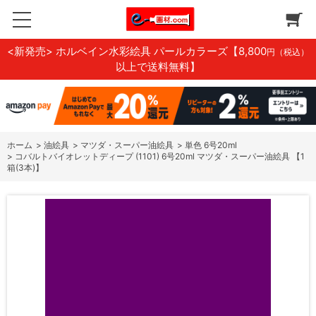
<新発売> ホルベイン水彩絵具 パールカラーズ
【8,800
円（税込）
以上で送料無料】
ホーム
>
油絵具
>
マツダ・スーパー油絵具
>
単色 6号20ml
>
コバルトバイオレットディープ (1101) 6号20ml マツダ・スーパー油絵具 【1
箱(3本)】