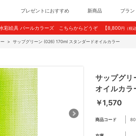
プレゼントにおすすめ
新商品
ブラン
ン水彩絵具 パールカラーズ こちらからどうぞ
【8,800
円（税
ラー
>
サップグリーン (026) 170ml スタンダードオイルカラー
サップグリーン
オイルカラ
￥1,570
商品コード
80
在庫