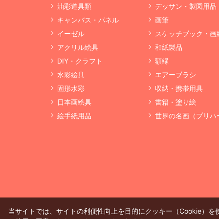
油彩道具類
デッサン・製図用品
キャンバス・パネル
画筆
イーゼル
スケッチブック・画
アクリル絵具
和紙製品
DIY・クラフト
額縁
水彩絵具
エアーブラシ
固形水彩
収納・携帯用具
日本画絵具
書籍・塗り絵
絵手紙用品
世界の名画（プリハ
当サイトでは、サイトの利便性向上を目的にクッキー（Cookie）