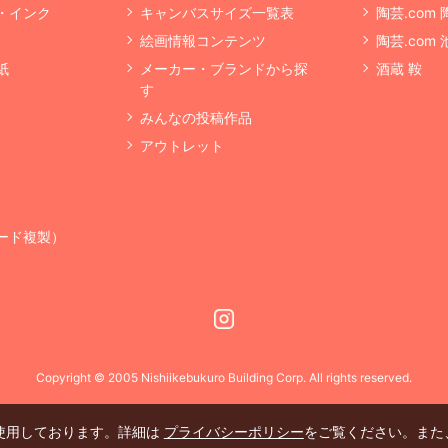
・インク
キャンバスサイズ一覧表
陶芸.com
絵画情報コンテンツ
陶芸.com
紙
メーカー・ブランドから探
酒蔵 鞍
す
みんなの投稿作品
アウトレット
ード複製）
Instagram
Copyright © 2005 Nishiikebukuro Building Corp. All rights reserved.
を使用しております。詳細は
プライバシーポリシー
をご覧ください。また