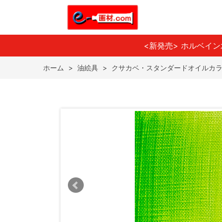
<新発売> ホルベイ
ホーム
>
油絵具
>
クサカベ・スタンダードオイルカ