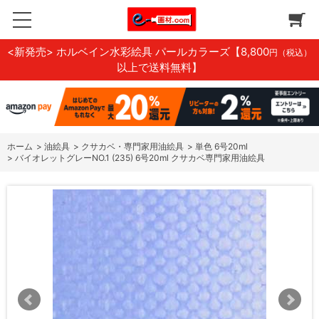
<新発売> ホルベイン水彩絵具 パールカラーズ
【8,800
円（税込）
以上で送料無料】
ホーム
>
油絵具
>
クサカベ・専門家用油絵具
>
単色 6号20ml
>
バイオレットグレーNO.1 (235) 6号20ml クサカベ専門家用油絵具