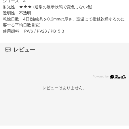
シリーズ：A
耐光性：★★★ (通常の展示状態で変色しない色)
透明性：不透明
乾燥日数：4日(油絵具を0.2mmの厚さ、室温にて指触乾燥するのに
要する平均日数目安)
使用顔料： PW6 / PV23 / PB15:3
レビュー
レビューはありません。