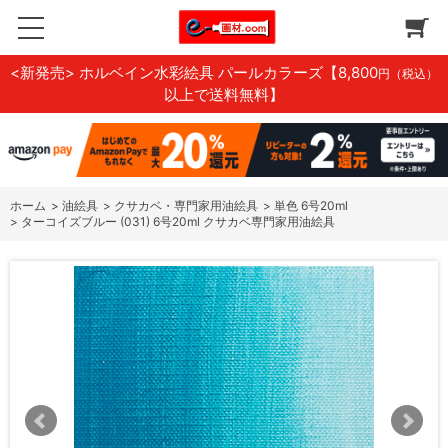
<新発売> ホルベイン水彩絵具 パールカラーズ
【8,800
円（税込）
以上で送料無料】
ホーム
>
油絵具
>
クサカベ・専門家用油絵具
>
単色 6号20ml
>
ターコイズブルー (031) 6号20ml クサカベ専門家用油絵具