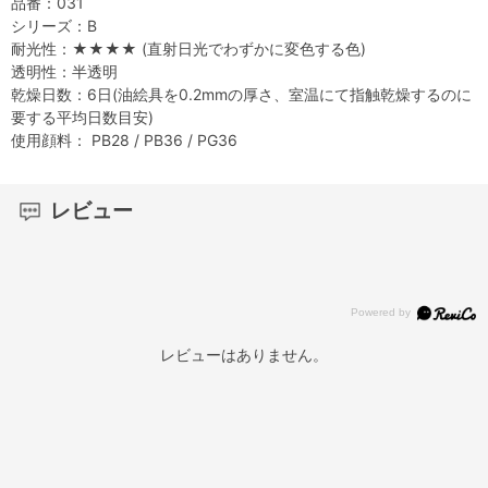
品番：031
シリーズ：B
耐光性：★★★★ (直射日光でわずかに変色する色)
透明性：半透明
乾燥日数：6日(油絵具を0.2mmの厚さ、室温にて指触乾燥するのに
要する平均日数目安)
使用顔料： PB28 / PB36 / PG36
レビュー
レビューはありません。