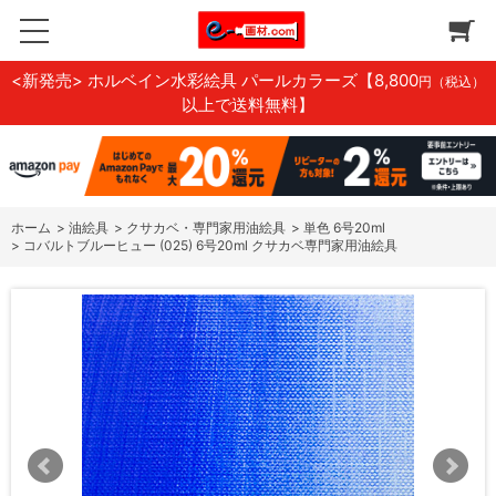
<新発売> ホルベイン水彩絵具 パールカラーズ
【8,800
円（税込）
以上で送料無料】
ホーム
>
油絵具
>
クサカベ・専門家用油絵具
>
単色 6号20ml
>
コバルトブルーヒュー (025) 6号20ml クサカベ専門家用油絵具