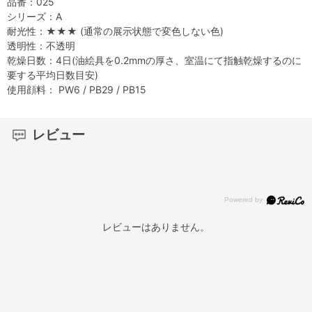
品番：025
シリーズ：A
耐光性：★★★ (通常の展示状態で変色しない色)
透明性：不透明
乾燥日数：4日(油絵具を0.2mmの厚さ、室温にて指触乾燥するのに
要する平均日数目安)
使用顔料： PW6 / PB29 / PB15
レビュー
レビューはありません。