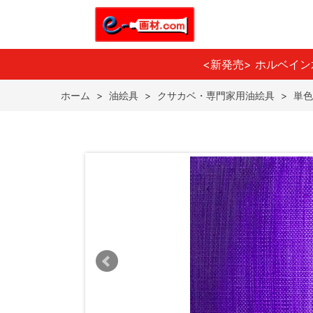
<新発売> ホルベイ
ホーム
>
油絵具
>
クサカベ・専門家用油絵具
>
単色