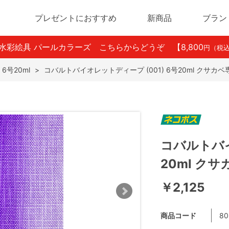
プレゼントにおすすめ
新商品
ブラン
ン水彩絵具 パールカラーズ こちらからどうぞ
【8,800
円（税
 6号20ml
>
コバルトバイオレットディープ (001) 6号20ml クサカ
コバルトバイ
20ml ク
￥2,125
商品コード
80