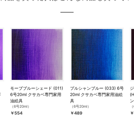
ト
モーブブルーシェード (011)
プルシャンブルー (033) 6号
ジ
専
6号20ml クサカベ専門家用
20ml クサカベ専門家用油絵
(
油絵具
具
ン
（6号20ml）
（6号20ml）
（
￥554
￥489
￥