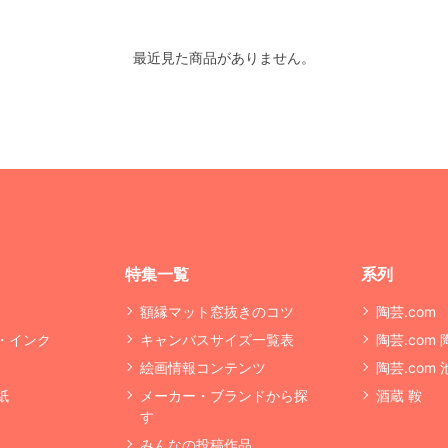
最近見た商品がありません。
特集一覧
系列
額縁マット窓抜きのコツ
陶芸.com
・インク
キャンバスサイズ一覧表
陶芸.com
絵画情報コンテンツ
陶芸.com
紙
メーカー・ブランドから探
酒蔵 鞍
す
みんなの投稿作品