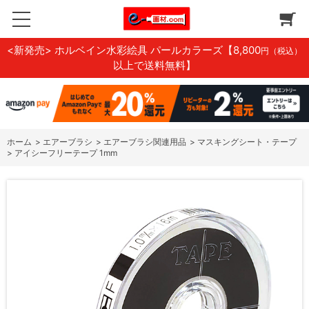
<新発売> ホルベイン水彩絵具 パールカラーズ
【8,800
円（税込）
以上で送料無料】
ホーム
>
エアーブラシ
>
エアーブラシ関連用品
>
マスキングシート・テープ
>
アイシーフリーテープ 1mm