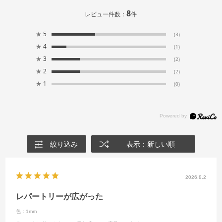
8
レビュー件数：
件
★
5
(3)
★
4
(1)
★
3
(2)
★
2
(2)
★
1
(0)
絞り込み
表示：新しい順
2026.8.2
レパートリーが広がった
色：1mm