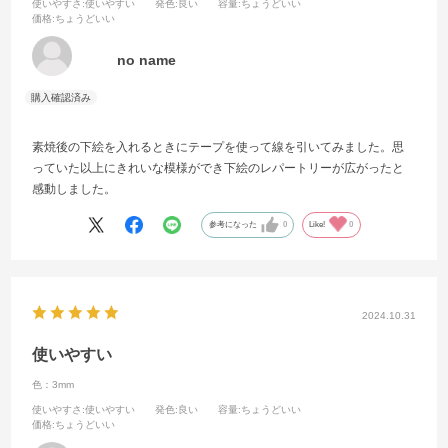
使いやすさ
:使いやすい
発色
:良い
容量
:ちょうどいい
価格
:ちょうどいい
no name
素焼後の下絵を入れるときにテープを使って線を引いてみました。思
っていた以上にきれいな模様ができ下絵のレパートリーが広がったと
感動しました。
参考になった
0
Like!
0
2024.10.31
使いやすい
色：3mm
使いやすさ
:使いやすい
発色
:良い
容量
:ちょうどいい
価格
:ちょうどいい