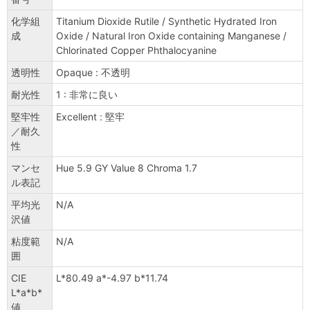
化学組
Titanium Dioxide Rutile / Synthetic Hydrated Iron
成
Oxide / Natural Iron Oxide containing Manganese /
Chlorinated Copper Phthalocyanine
透明性
Opaque : 不透明
耐光性
1 : 非常に良い
堅牢性
Excellent : 堅牢
／耐久
性
マンセ
Hue 5.9 GY Value 8 Chroma 1.7
ル表記
平均光
N/A
沢値
粘度範
N/A
囲
CIE
L*80.49 a*-4.97 b*11.74
L*a*b*
値