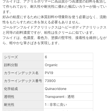
フルイドは、アクリルポリマーに高品質かつ高濃度の顔料を配合し
て作られており、耐久性や耐光性に優れた幅広いカラーが揃ってい
ます。
好みの粘度にするために体質顔料や増量剤を使う必要はなく、流動
性をもたらすために水を加える必要もありません。
ゴールデンフルイドアクリリックスはヘビーボディアクリリックス
と同等の顔料濃度ですが、粘性は生クリームに似ています。
フルイドは、色濃度、着色力、塗膜の堅牢性、接着性を維持しなが
ら、軽やかな筆さばきを実現します。
シリーズ
6
顔料分類
Organic
カラーインデックス名
PV19
カラーインデックス番号
73900
化学組成
Quinacridone
透明性
Transparent : 透明
耐光性
1 : 非常に良い