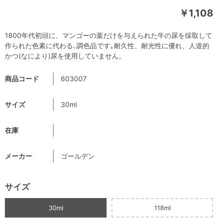
￥1,108
1800年代初頭に、マンゴーの葉だけを与えられた牛の尿を採取して
作られた色素に代わる､調色品です｡耐久性、耐光性に優れ、人道的
かつ(なにより)尿を使用していません。
商品コード
603007
サイズ
30ml
在庫
メーカー
ゴールデン
サイズ
30ml
118ml