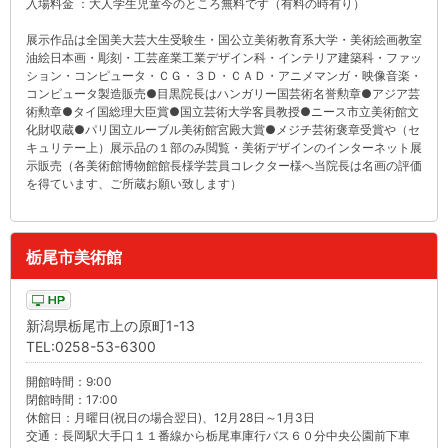
入場料金 ：大人学生児童今のところ無料です（有料の時有り）
展示作品は全国美大芸大生受験生・国公立美術教育系大学・美術絵画教室
油絵日本画・彫刻・工芸産業工業デザイン科・インテリア建築科・ファッ
ション・コンピュータ・ＣＧ・３Ｄ・ＣＡＤ・アニメマンガ・映像音楽・
コンピュータ製造販売●目黒院長はハンガリー国芸術名誉勲章●アジア芸
術勲章●タイ国総理大臣賞●国立芸術大学客員教授●ニース市立美術館文
化財収蔵●パリ国立ルーブル美術館宮殿大賞●メジチ芸術褒章受賞や（セ
キュリテー上）展示品の１部のみ閲覧・美術デザインのインターネット展
示販売（各美術館博物館館長様学芸員コレクター様へ当院長は名画の評価
を得ています、ご所蔵お願い致します）
栃尾市美術館
新潟県栃尾市上の原町1-13
TEL:0258-53-6300
開館時間：9:00
閉館時間：17:00
休館日：月曜日(祝日の場合翌日)、12月28日～1月3日
交通：長岡駅大手口１１番線から栃尾車庫行バス６０分中央公園前下車