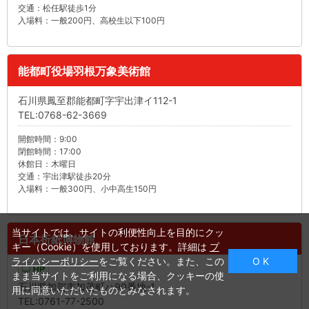
交通：松任駅徒歩1分
入場料：一般200円、高校生以下100円
能都町役場羽根万象美術館
石川県鳳至郡能都町字宇出津イ112-1
TEL:0768-62-3669
開館時間：9:00
閉館時間：17:00
休館日：木曜日
交通：宇出津駅徒歩20分
入場料：一般300円、小中高生150円
当サイトでは、サイトの利便性向上を目的にクッ
日本折紙博物館
キー（Cookie）を使用しております。詳細は
プ
ライバシーポリシー
をご覧ください。また、この
O K
まま当サイトをご利用になる場合、クッキーの使
石川県加賀市加茂町ハ90番地-1
用に同意いただいたものとみなされます。
TEL:0761-77-2500