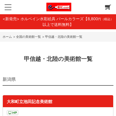
<新発売> ホルベイン水彩絵具 パールカラーズ
【8,800
円（税込）
以上で送料無料】
ホーム
>
全国の美術館一覧
>
甲信越・北陸の美術館一覧
甲信越・北陸の美術館一覧
新潟県
大和町立池田記念美術館