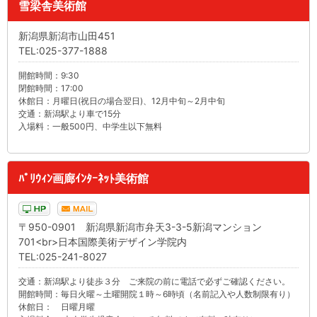
雪梁舎美術館
新潟県新潟市山田451
TEL:025-377-1888
開館時間：9:30
閉館時間：17:00
休館日：月曜日(祝日の場合翌日)、12月中旬～2月中旬
交通：新潟駅より車で15分
入場料：一般500円、中学生以下無料
ﾊﾟﾘｳｨﾝ画廊ｲﾝﾀｰﾈｯﾄ美術館
〒950-0901 新潟県新潟市弁天3-3-5新潟マンション
701<br>日本国際美術デザイン学院内
TEL:025-241-8027
交通：新潟駅より徒歩３分 ご来院の前に電話で必ずご確認ください。
開館時間：毎日火曜～土曜開院１時～6時頃（名前記入や人数制限有り）
休館日： 日曜月曜