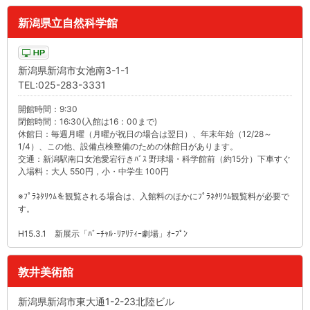
新潟県立自然科学館
新潟県新潟市女池南3-1-1
TEL:025-283-3331
開館時間：9:30
閉館時間：16:30(入館は16：00まで)
休館日：毎週月曜（月曜が祝日の場合は翌日）、年末年始（12/28～
1/4）、この他、設備点検整備のための休館日があります。
交通：新潟駅南口女池愛宕行きﾊﾞｽ 野球場・科学館前（約15分）下車すぐ
入場料：大人 550円，小・中学生 100円
※ﾌﾟﾗﾈﾀﾘｳﾑを観覧される場合は、入館料のほかにﾌﾟﾗﾈﾀﾘｳﾑ観覧料が必要で
す。
H15.3.1 新展示「ﾊﾞｰﾁｬﾙ･ﾘｱﾘﾃｨｰ劇場」ｵｰﾌﾟﾝ
敦井美術館
新潟県新潟市東大通1-2-23北陸ビル