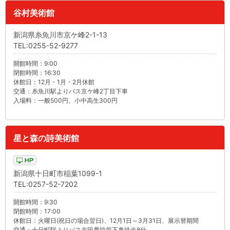
谷村美術館
新潟県糸魚川市京ケ峰2-1-13
TEL:0255-52-9277
開館時間：9:00
閉館時間：16:30
休館日：12月・1月・2月休館
交通：糸魚川駅よりバス京ケ峰2丁目下車
入場料：一般500円、小中高生300円
星と森の詩美術館
新潟県十日町市稲葉1099-1
TEL:0257-52-7202
開館時間：9:30
閉館時間：17:00
休館日：火曜日(祝日の場合翌日)、12月1日～3月31日、展示替期間
交通：十日町駅よりバス吉田農協前下車徒歩8分