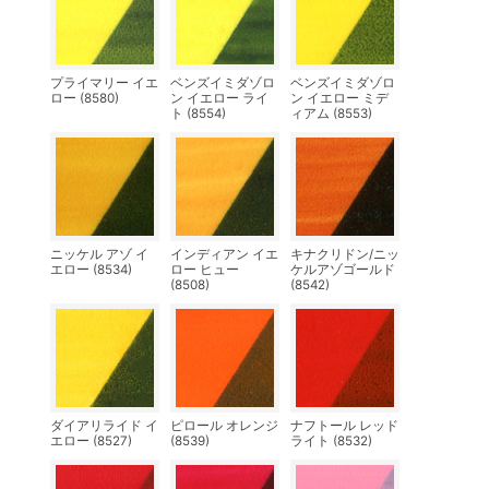
プライマリー イエ
ベンズイミダゾロ
ベンズイミダゾロ
ロー (8580)
ン イエロー ライ
ン イエロー ミデ
ト (8554)
ィアム (8553)
ニッケル アゾ イ
インディアン イエ
キナクリドン/ニッ
エロー (8534)
ロー ヒュー
ケルアゾゴールド
(8508)
(8542)
ダイアリライド イ
ピロール オレンジ
ナフトール レッド
エロー (8527)
(8539)
ライト (8532)