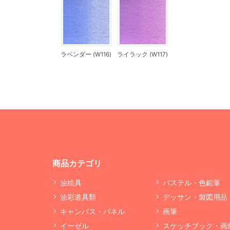
ラベンダー (W116)
ライラック (W117)
商品カテゴリ
油絵具
パステル・色鉛筆
油彩道具類
デッサン・製図用品
キャンバス・パネル
画筆
イーゼル
スケッチブック・画