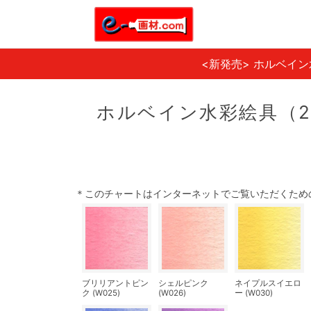
<新発売> ホルベイ
ホルベイン水彩絵具（2
＊このチャートはインターネットでご覧いただくため
ブリリアントピン
シェルピンク
ネイプルスイエロ
ク (W025)
(W026)
ー (W030)