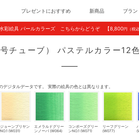
プレゼントにおすすめ
新商品
ブラン
ン水彩絵具 パールカラーズ こちらからどうぞ
【8,800
円（税
号チューブ） パステルカラー12
のデジタルデータです。 実際の絵具の色とは異なります。
ジョーンブリヤン
エメラルドグリー
コンポーズグリー
リーフグリーン
NO.1 (W031)
ンノーバ (W064)
ンNO.1 (W071)
(W077)
(