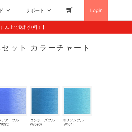
ド
サポート
Login
以上で送料無料！】
込）
色セット カラーチャート
バヂターブルー
コンポーズブルー
ホリゾンブルー
W095)
(W096)
(W104)