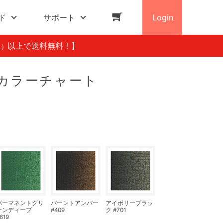
ド
サポート
Login
以上で送料無料！】
込）
 カラーチャート
パーマネントグリ
バーントアンバー
アイボリーブラッ
ーンディープ
#409
ク #701
619