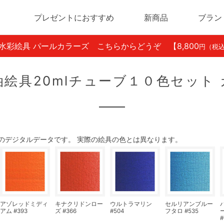
プレゼントにおすすめ
新商品
ブラン
ン水彩絵具 パールカラーズ こちらからどうぞ
【8,800
円（税
絵具20mlチューブ１０色セット
のデジタルデータです。 実際の絵具の色とは異なります。
アゾレッドミディ
キナクリドンロー
ウルトラマリン
セルリアンブルー
アム #393
ズ #366
#504
フタロ #535
#