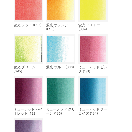
蛍光 レッド (092)
蛍光 オレンジ
蛍光 イエロー
(093)
(094)
蛍光 グリーン
蛍光 ブルー (096)
ミューテッド ピン
(095)
ク (181)
ミューテッド バイ
ミューテッド グリ
ミューテッド ター
オレット (182)
ーン (183)
コイズ (184)