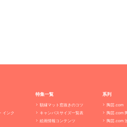
特集一覧
系列
額縁マット窓抜きのコツ
陶芸.com
・インク
キャンバスサイズ一覧表
陶芸.com
絵画情報コンテンツ
陶芸.com