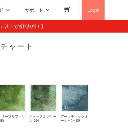
ド
サポート
Login
以上で送料無料！】
込）
ーチャート
オリーブサファリ
キャッスルグリー
アークティックオ
08)
ン(09)
ーシャン(10)