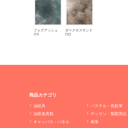
フォグアッシュ
ダークネスサンド
(11)
(12)
商品カテゴリ
油絵具
パステル・色鉛筆
油彩道具類
デッサン・製図用品
キャンバス・パネル
画筆