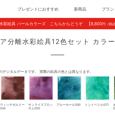
プレゼントにおすすめ
新商品
ブラン
ン水彩絵具 パールカラーズ こちらからどうぞ
【8,800
円（税
ア分離水彩絵具12色セット カラ
のデジタルデータです。 実際の絵具の色とは異なります。
ウィッチボルドー
サンライズブロッ
ブルーホール(06)
ミントベリル(07)
(04)
サム(05)
(