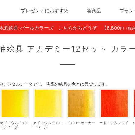
プレゼントにおすすめ
新商品
ブラン
ン水彩絵具 パールカラーズ こちらからどうぞ
【8,800
円（税
油絵具 アカデミー12セット カラ
のデジタルデータです。 実際の絵具の色とは異なります。
カドミウムイエロ
カドミウムイエロ
イエローオーカー
カドミウムレッド
ーデイープ
ーペール