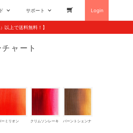
ド
サポート
Login
以上で送料無料！】
込）
ーチャート
バーミリオン
クリムソンレーキ
バーントシェンナ