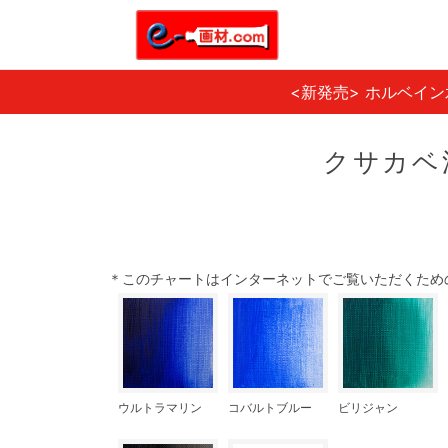
<新発売> ホルベイ
クサカベ
＊このチャートはインターネットでご覧いただくため
ウルトラマリン
コバルトブルー
ビリジャン