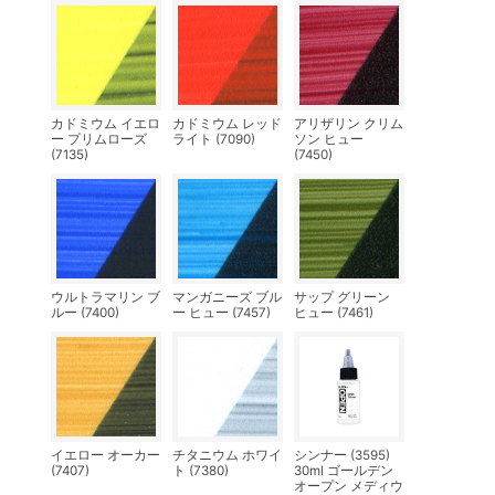
カドミウム イエロ
カドミウム レッド
アリザリン クリム
ー プリムローズ
ライト (7090)
ソン ヒュー
(7135)
(7450)
ウルトラマリン ブ
マンガニーズ ブル
サップ グリーン
ルー (7400)
ー ヒュー (7457)
ヒュー (7461)
イエロー オーカー
チタニウム ホワイ
シンナー (3595)
(7407)
ト (7380)
30ml ゴールデン
オープン メディウ