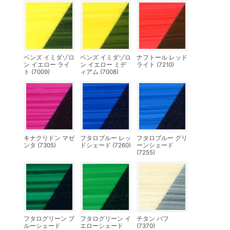
ベンズ イミダゾロ
ベンズ イミダゾロ
ナフトール レッド
ン イエロー ライ
ン イエロー ミデ
ライト (7210)
ト (7009)
ィアム (7008)
キナクリドン マゼ
フタロブルー レッ
フタロブルー グリ
ンタ (7305)
ドシェード (7260)
ーンシェード
(7255)
フタログリーン ブ
フタログリーン イ
チタン バフ
ルーシェード
エローシェード
(7370)