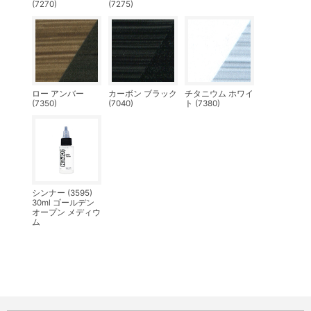
(7270)
(7275)
ロー アンバー
カーボン ブラック
チタニウム ホワイ
(7350)
(7040)
ト (7380)
シンナー (3595)
30ml ゴールデン
オープン メディウ
ム