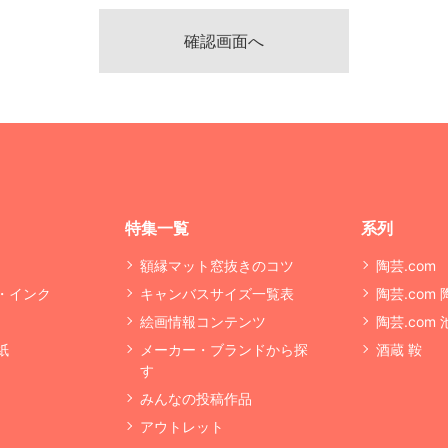
特集一覧
系列
額縁マット窓抜きのコツ
陶芸.com
・インク
キャンバスサイズ一覧表
陶芸.com
絵画情報コンテンツ
陶芸.com
紙
メーカー・ブランドから探
酒蔵 鞍
す
みんなの投稿作品
アウトレット