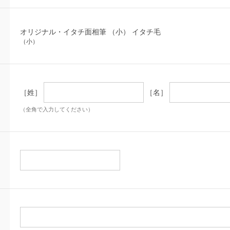
オリジナル・イタチ面相筆 （小） イタチ毛
（小）
［姓］
［名］
（全角で入力してください）