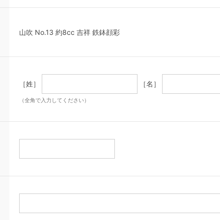
山吹 No.13 約8cc 吉祥 鉄鉢顔彩
［姓］
［名］
（全角で入力してください）