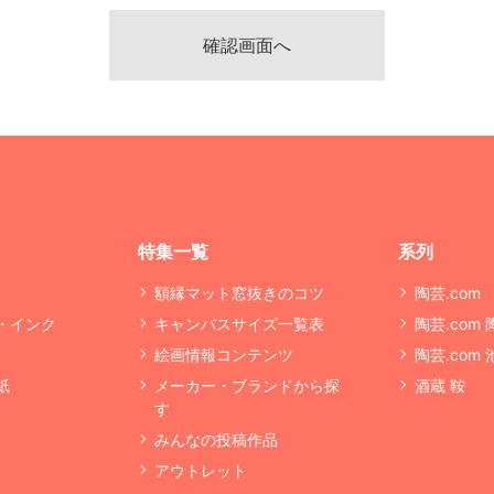
特集一覧
系列
額縁マット窓抜きのコツ
陶芸.com
・インク
キャンバスサイズ一覧表
陶芸.com
絵画情報コンテンツ
陶芸.com
紙
メーカー・ブランドから探
酒蔵 鞍
す
みんなの投稿作品
アウトレット