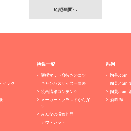
特集一覧
系列
額縁マット窓抜きのコツ
陶芸.com
・インク
キャンバスサイズ一覧表
陶芸.com
絵画情報コンテンツ
陶芸.com
紙
メーカー・ブランドから探
酒蔵 鞍
す
みんなの投稿作品
アウトレット