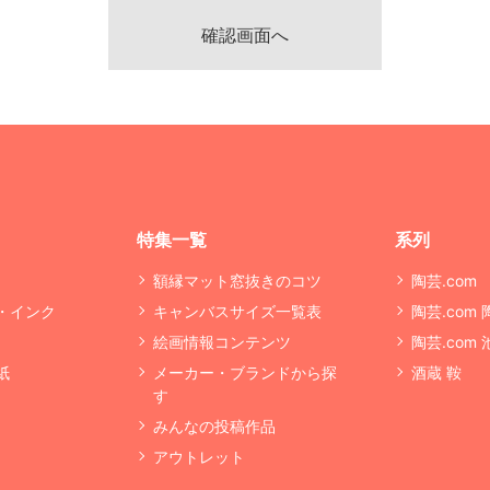
特集一覧
系列
額縁マット窓抜きのコツ
陶芸.com
・インク
キャンバスサイズ一覧表
陶芸.com
絵画情報コンテンツ
陶芸.com
紙
メーカー・ブランドから探
酒蔵 鞍
す
みんなの投稿作品
アウトレット