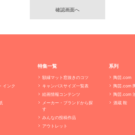
特集一覧
系列
額縁マット窓抜きのコツ
陶芸.com
・インク
キャンバスサイズ一覧表
陶芸.com
絵画情報コンテンツ
陶芸.com
紙
メーカー・ブランドから探
酒蔵 鞍
す
みんなの投稿作品
アウトレット