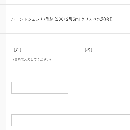
バーントシェンナ/岱赭 (206) 2号5ml クサカベ水彩絵具
［姓］
［名］
（全角で入力してください）