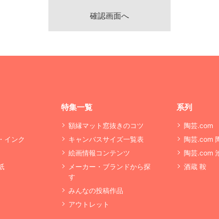
特集一覧
系列
額縁マット窓抜きのコツ
陶芸.com
・インク
キャンバスサイズ一覧表
陶芸.com
絵画情報コンテンツ
陶芸.com
紙
メーカー・ブランドから探
酒蔵 鞍
す
みんなの投稿作品
アウトレット