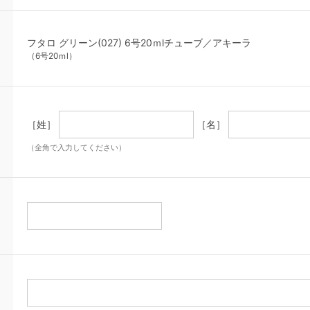
フタロ グリーン(027) 6号20ｍlチューブ／アキーラ
（6号20ｍl）
［姓］
［名］
（全角で入力してください）