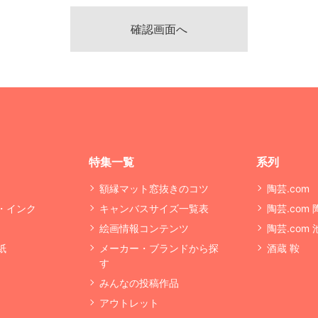
特集一覧
系列
額縁マット窓抜きのコツ
陶芸.com
・インク
キャンバスサイズ一覧表
陶芸.com
絵画情報コンテンツ
陶芸.com
紙
メーカー・ブランドから探
酒蔵 鞍
す
みんなの投稿作品
アウトレット