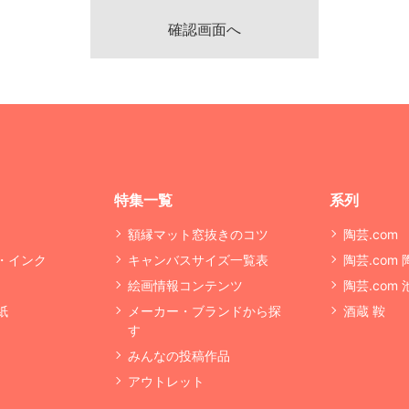
特集一覧
系列
額縁マット窓抜きのコツ
陶芸.com
・インク
キャンバスサイズ一覧表
陶芸.com
絵画情報コンテンツ
陶芸.com
紙
メーカー・ブランドから探
酒蔵 鞍
す
みんなの投稿作品
アウトレット