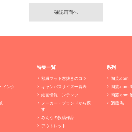
特集一覧
系列
額縁マット窓抜きのコツ
陶芸.com
・インク
キャンバスサイズ一覧表
陶芸.com
絵画情報コンテンツ
陶芸.com
紙
メーカー・ブランドから探
酒蔵 鞍
す
みんなの投稿作品
アウトレット