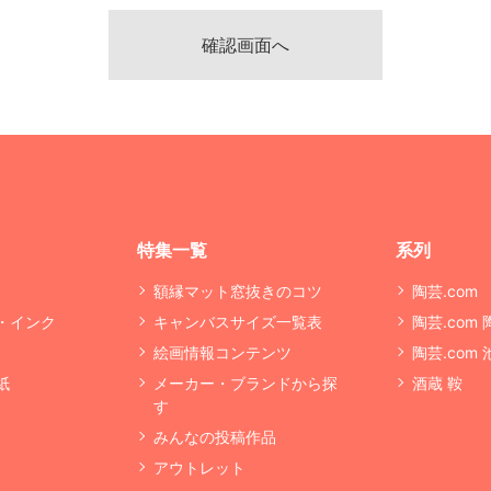
特集一覧
系列
額縁マット窓抜きのコツ
陶芸.com
・インク
キャンバスサイズ一覧表
陶芸.com
絵画情報コンテンツ
陶芸.com
紙
メーカー・ブランドから探
酒蔵 鞍
す
みんなの投稿作品
アウトレット