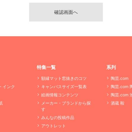
特集一覧
系列
額縁マット窓抜きのコツ
陶芸.com
・インク
キャンバスサイズ一覧表
陶芸.com
絵画情報コンテンツ
陶芸.com
紙
メーカー・ブランドから探
酒蔵 鞍
す
みんなの投稿作品
アウトレット