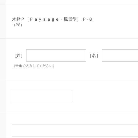
木枠Ｐ（Ｐａｙｓａｇｅ・風景型） Ｐ-８
（P8）
［姓］
［名］
（全角で入力してください）