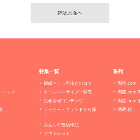
特集一覧
系列
額縁マット窓抜きのコツ
陶芸.com
・インク
キャンバスサイズ一覧表
陶芸.com
絵画情報コンテンツ
陶芸.com
紙
メーカー・ブランドから探
酒蔵 鞍
す
みんなの投稿作品
アウトレット